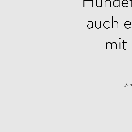
Hundef
auch e
mit
„Gru