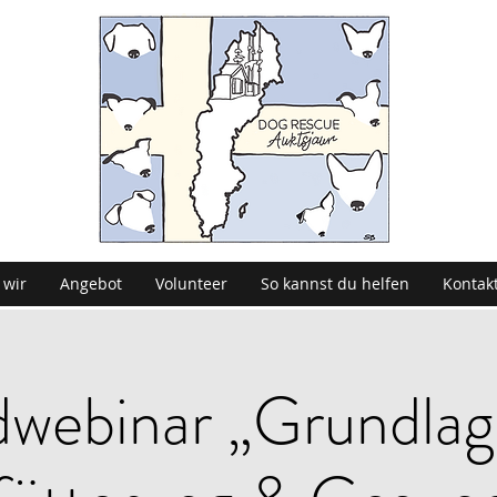
 wir
Angebot
Volunteer
So kannst du helfen
Kontak
webinar „Grundlag