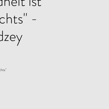
eit ist
chts" -
dzey
chts"