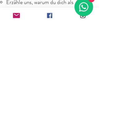
Erzähle uns, warum du dich als
Pflegestelle eignest
Hinterlasse deine Telefonnummer
Wir nehmen telefonisch Kontakt mit
dir auf und klären erste Fragen
Du nimmst an unserem kostenlosen
individuellen Online-Seminar teil
Kennenlernen via Zoom
Wichtige Infos zur Pflegestelle
Raum für deine Fragen
Nach dem Online-Seminar erhältst du
eine Rückmeldung,
ob du als Pflegestelle für uns infrage
kommst
Vor dem Einzug eines Hundes findet
eine Vorkontrolle bei dir zu Hause statt
Passende Pflegehunde werden dir