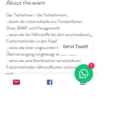
About the event
Der Teilnehmer / die Teilnehmerin… 
…kennt die Unterschiede von Trockenfutter, 
Dose, BARF und Hausgemacht 
…weiss wie die Nährstoffe bei den verschiedenen 
Futtermethoden in den Napf kommen 
Get in Touch!
…weiss wie einer ungesunden Unter- aber auch 
Überversorgung vorgebeugt werden kann 
…weiss wie eine Kombination verschiedener 
1
Futtermethoden nährstoffsicher und ausgewogen 
sind 
…weiss, wie man Futtermethoden an meinen 
Alltag anpassen kann 
Show More
Share this event